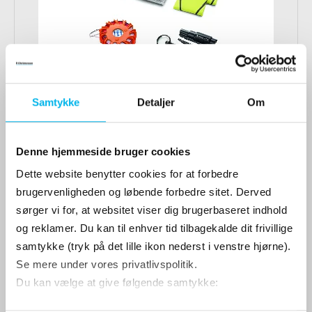
Samtykke
Detaljer
Om
Peugeot sikkerhedspakke stor
Denne hjemmeside bruger cookies
Dette website benytter cookies for at forbedre
brugervenligheden og løbende forbedre sitet. Derved
799 DKK
sørger vi for, at websitet viser dig brugerbaseret indhold
og reklamer. Du kan til enhver tid tilbagekalde dit frivillige
Vis produkt
samtykke (tryk på det lille ikon nederst i venstre hjørne).
Se mere under vores privatlivspolitik.
Du kan vælge at give følgende samtykke: