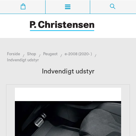
Forside
Shop
Peugeot
e-2008 (2020- )
/
/
/
/
Indvendigt udstyr
Indvendigt udstyr