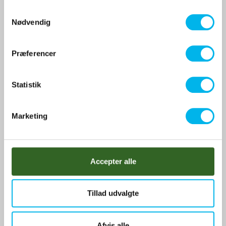
S
Nødvendig
a
m
t
Præferencer
y
k
k
Statistik
e
v
Marketing
a
l
g
Accepter alle
Tillad udvalgte
Peugeot sikkerhedspakke mellem
Afvis alle