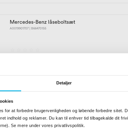
Mercedes-Benz låseboltsæt
A0019901707 | B66470155
Detaljer
ookies
s for at forbedre brugervenligheden og løbende forbedre sitet. De
et indhold og reklamer. Du kan til enhver tid tilbagekalde dit friv
jørne). Se mere under vores privatlivspolitik.