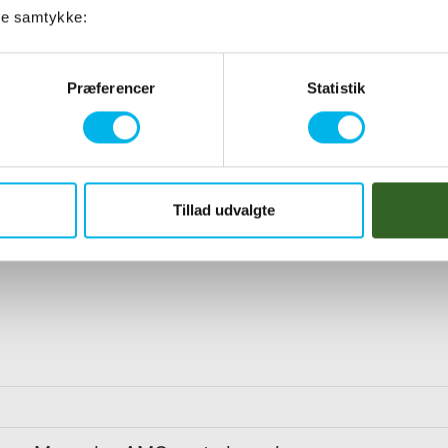
de samtykke:
Mercedes-Benz centerkapsel. Titanium sølv
B66470202
Præferencer
Statistik
Tillad udvalgte