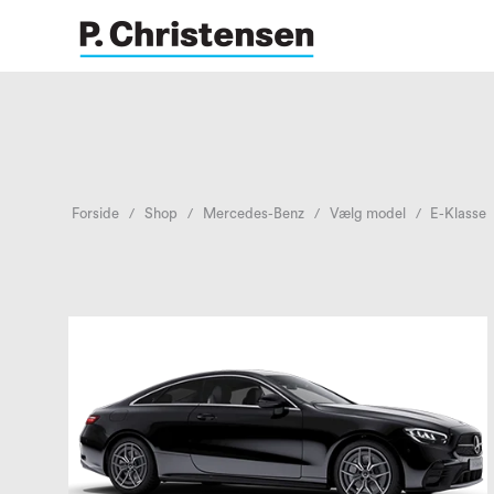
Forside
Shop
Mercedes-Benz
Vælg model
E-Klasse
/
/
/
/