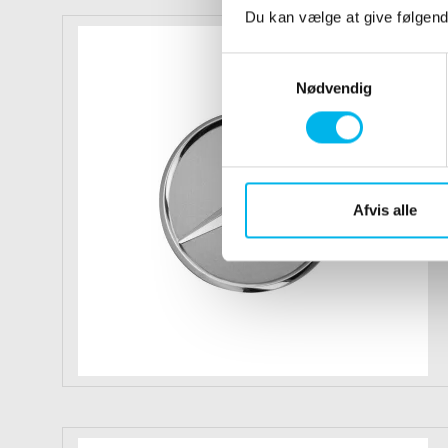
Du kan vælge at give følgen
S
a
Nødvendig
m
t
y
k
k
Afvis alle
e
v
a
l
g