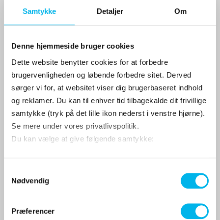
Samtykke
Detaljer
Om
Denne hjemmeside bruger cookies
Dette website benytter cookies for at forbedre
brugervenligheden og løbende forbedre sitet. Derved
sørger vi for, at websitet viser dig brugerbaseret indhold
og reklamer. Du kan til enhver tid tilbagekalde dit frivillige
samtykke (tryk på det lille ikon nederst i venstre hjørne).
Se mere under vores privatlivspolitik.
Du kan vælge at give følgende samtykke:
S
Nødvendig
a
Peugeot sikkerhedspakke stor
m
t
Præferencer
y