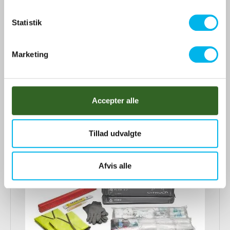
k
k
Statistik
799 DKK
e
Vis produkt
v
Marketing
a
l
g
Accepter alle
Tillad udvalgte
Afvis alle