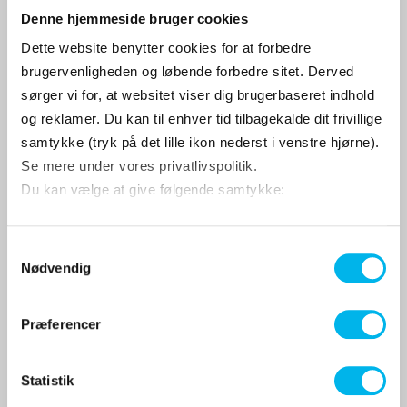
1622961980
Denne hjemmeside bruger cookies
Dette website benytter cookies for at forbedre
brugervenligheden og løbende forbedre sitet. Derved
sørger vi for, at websitet viser dig brugerbaseret indhold
499 DKK
og reklamer. Du kan til enhver tid tilbagekalde dit frivillige
Vis produkt
samtykke (tryk på det lille ikon nederst i venstre hjørne).
Se mere under vores privatlivspolitik.
Du kan vælge at give følgende samtykke:
S
Nødvendig
a
m
t
Præferencer
y
k
k
Statistik
e