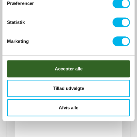
t
Præferencer
y
k
k
Statistik
e
v
Marketing
a
l
g
Accepter alle
Tillad udvalgte
Afvis alle