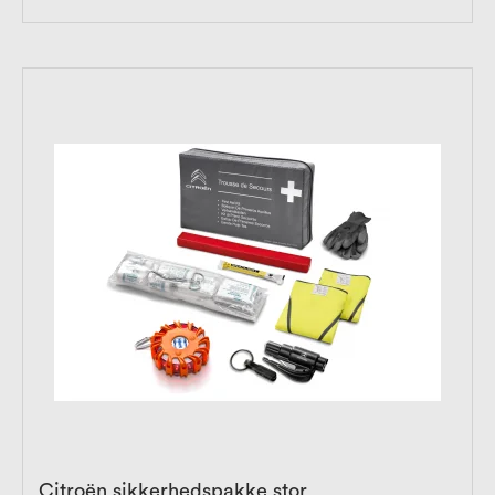
Citroën sikkerhedspakke stor