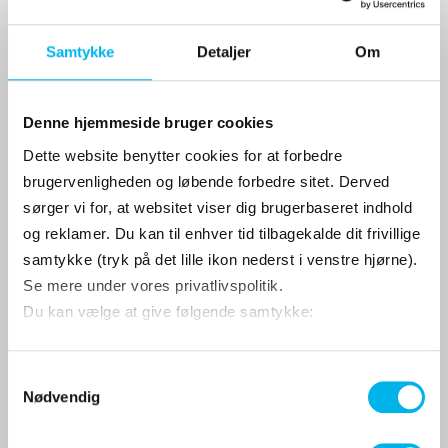
Samtykke
Detaljer
Om
Denne hjemmeside bruger cookies
Dette website benytter cookies for at forbedre
brugervenligheden og løbende forbedre sitet. Derved
sørger vi for, at websitet viser dig brugerbaseret indhold
og reklamer. Du kan til enhver tid tilbagekalde dit frivillige
samtykke (tryk på det lille ikon nederst i venstre hjørne).
Elektronisk P-skive med Citroën logo
Se mere under vores privatlivspolitik.
Du kan vælge at give følgende samtykke:
499 DKK
S
Nødvendig
a
Vis produkt
m