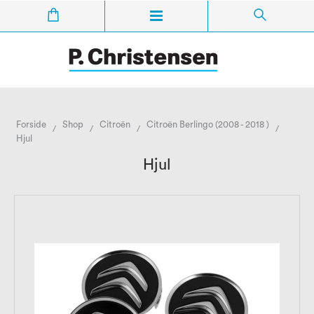
Forside
Shop
Citroën
Citroën Berlingo (2008 - 2018 )
/
/
/
/
Hjul
Hjul