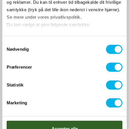
og reklamer. Du kan til enhver tid tilbagekalde dit frivillige
samtykke (tryk på det lille ikon nederst i venstre hjørne).
Se mere under vores privatlivspolitik.
Du kan vælge at give følgende samtykke:
S
Nødvendig
a
m
Citroën Hjulkapsler 15"
t
Præferencer
y
k
k
Statistik
996 DKK
e
v
Vis produkt
Marketing
a
l
g
Accepter alle