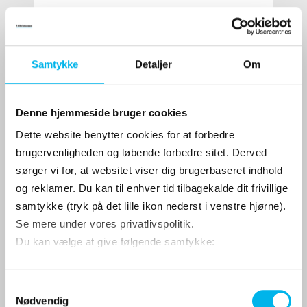
Samtykke
Detaljer
Om
Denne hjemmeside bruger cookies
Dette website benytter cookies for at forbedre
brugervenligheden og løbende forbedre sitet. Derved
sørger vi for, at websitet viser dig brugerbaseret indhold
og reklamer. Du kan til enhver tid tilbagekalde dit frivillige
samtykke (tryk på det lille ikon nederst i venstre hjørne).
Se mere under vores privatlivspolitik.
Du kan vælge at give følgende samtykke:
Mercedes-AMG paraply
B66958964
S
Nødvendig
a