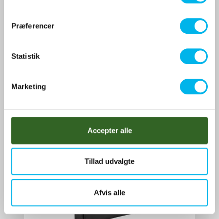
m
410 DKK
t
Præferencer
y
Vis produkt
k
k
Statistik
e
v
Marketing
a
l
g
Accepter alle
Tillad udvalgte
Afvis alle