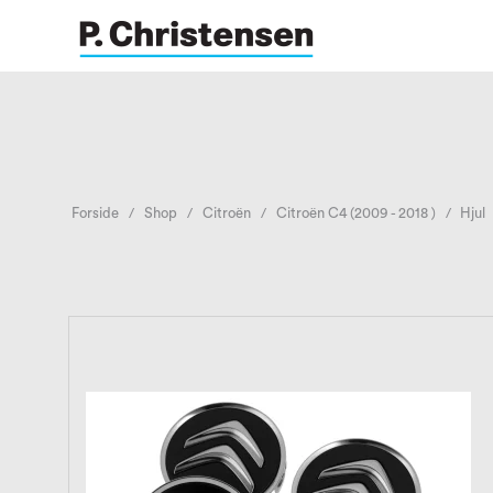
Forside
Shop
Citroën
Citroën C4 (2009 - 2018 )
Hjul
/
/
/
/