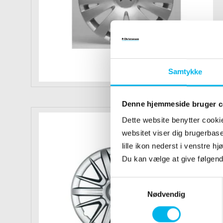
Samtykke
Denne hjemmeside bruger c
Dette website benytter cookie
websitet viser dig brugerbaser
lille ikon nederst i venstre h
Du kan vælge at give følgen
S
a
Nødvendig
m
t