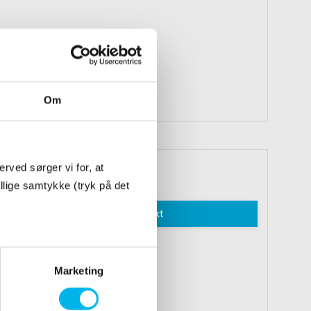
Om
rved sørger vi for, at
996 DKK
illige samtykke (tryk på det
Vis produkt
Marketing